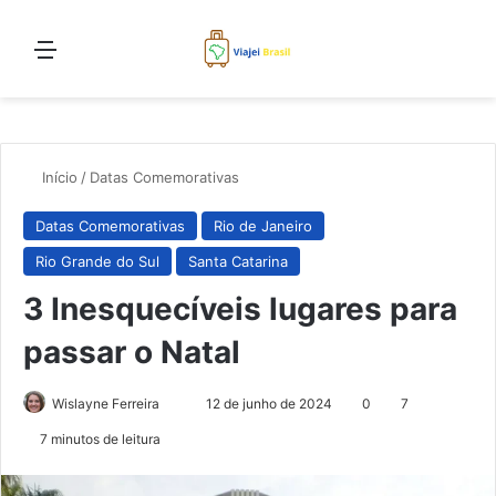
Menu
Proc
Início
/
Datas Comemorativas
Datas Comemorativas
Rio de Janeiro
Rio Grande do Sul
Santa Catarina
3 Inesquecíveis lugares para
passar o Natal
Mande
Wislayne Ferreira
12 de junho de 2024
0
7
um
7 minutos de leitura
e-
mail