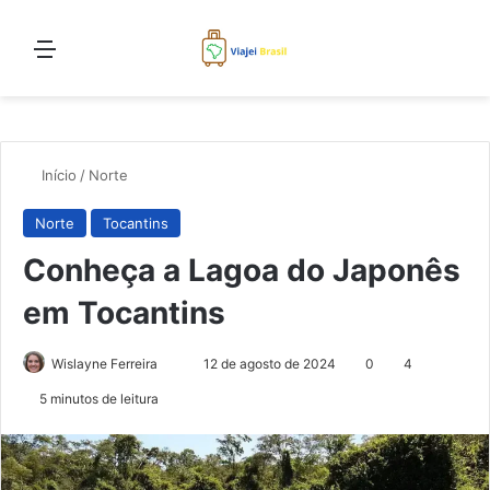
Menu
Proc
Início
/
Norte
Norte
Tocantins
Conheça a Lagoa do Japonês
em Tocantins
Mande
Wislayne Ferreira
12 de agosto de 2024
0
4
um
5 minutos de leitura
e-
mail