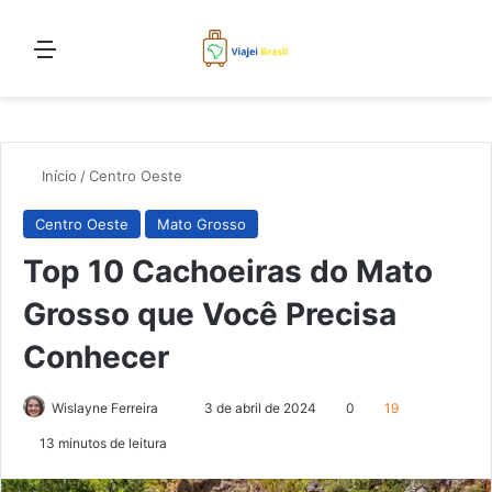
Menu
Proc
Início
/
Centro Oeste
Centro Oeste
Mato Grosso
Top 10 Cachoeiras do Mato
Grosso que Você Precisa
Conhecer
Mande
Wislayne Ferreira
3 de abril de 2024
0
19
um
13 minutos de leitura
e-
mail