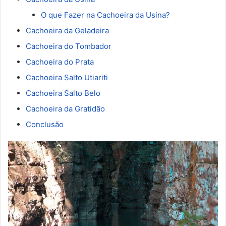
O que Fazer na Cachoeira da Usina?
Cachoeira da Geladeira
Cachoeira do Tombador
Cachoeira do Prata
Cachoeira Salto Utiariti
Cachoeira Salto Belo
Cachoeira da Gratidão
Conclusão