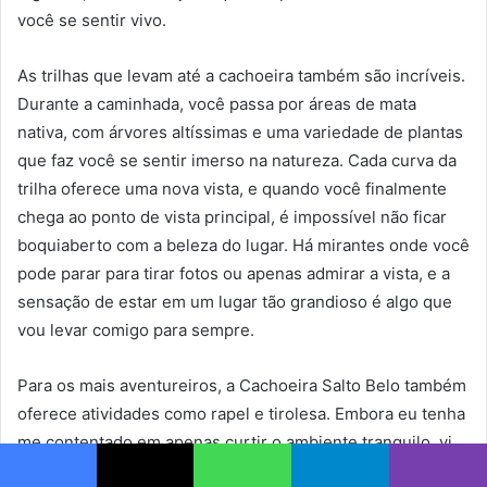
você se sentir vivo.
As trilhas que levam até a cachoeira também são incríveis.
Durante a caminhada, você passa por áreas de mata
nativa, com árvores altíssimas e uma variedade de plantas
que faz você se sentir imerso na natureza. Cada curva da
trilha oferece uma nova vista, e quando você finalmente
chega ao ponto de vista principal, é impossível não ficar
boquiaberto com a beleza do lugar. Há mirantes onde você
pode parar para tirar fotos ou apenas admirar a vista, e a
sensação de estar em um lugar tão grandioso é algo que
vou levar comigo para sempre.
Para os mais aventureiros, a Cachoeira Salto Belo também
oferece atividades como rapel e tirolesa. Embora eu tenha
me contentado em apenas curtir o ambiente tranquilo, vi
muitos visitantes aproveitando essas aventuras. E o
Facebook
X
WhatsApp
Telegram
Viber