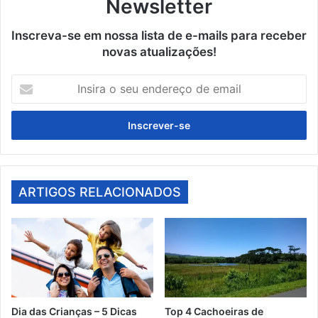
Newsletter
Inscreva-se em nossa lista de e-mails para receber
novas atualizações!
Insira
o
seu
endereço
de
email
ARTIGOS RELACIONADOS
Dia das Crianças – 5 Dicas
Top 4 Cachoeiras de