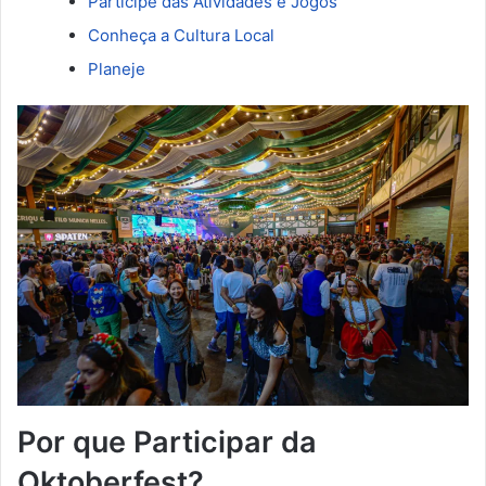
Participe das Atividades e Jogos
Conheça a Cultura Local
Planeje
Por que Participar da
Oktoberfest?