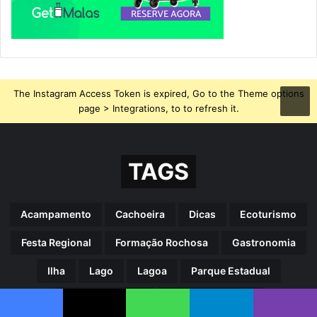
The Instagram Access Token is expired, Go to the Theme options
page > Integrations, to to refresh it.
TAGS
Acampamento
Cachoeira
Dicas
Ecoturismo
Festa Regional
Formação Rochosa
Gastronomia
Ilha
Lago
Lagoa
Parque Estadual
Parque Nacional
Piscinas Naturais
Facebook
X
WhatsApp
Telegram
Viber