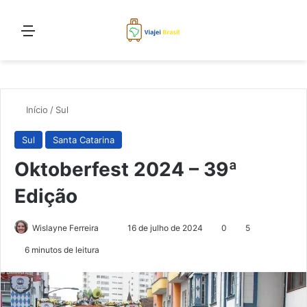
Menu
Proc
Início
/
Sul
Sul
Santa Catarina
Oktoberfest 2024 – 39ª
Edição
Mande
Wislayne Ferreira
16 de julho de 2024
0
5
um
6 minutos de leitura
e-
mail