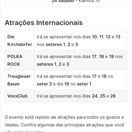
26 sábado
– Kamisa 10
Atrações Internacionais
Die
Irá se apresentar nos dias
10
,
11
,
12
e
13
Kirchdorfer
nos
setores 1
,
2
e
3
POLKA
Irá se apresentar nos dias
17
,
18
e
19
nos
ROCK
setores 1
,
2
e
3
Trouglauer
Irá se apresentar nos dias
17
e
18
no
Baum
setor 2
e dia
19
no
setor 1
VoxxClub
Irá se apresentar nos dias
24
,
25
e
26
O evento está repleto de atrações para todos os gostos e
idades. Confira algumas das principais atrações que você