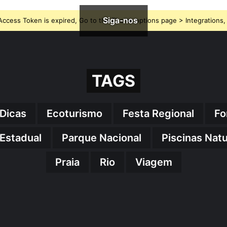
Siga-nos
ccess Token is expired, Go to the Theme options page > Integrations, t
TAGS
Dicas
Ecoturismo
Festa Regional
Fo
Estadual
Parque Nacional
Piscinas Natu
Praia
Rio
Viagem