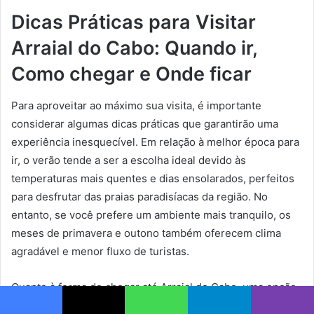
Dicas Práticas para Visitar
Arraial do Cabo: Quando ir,
Como chegar e Onde ficar
Para aproveitar ao máximo sua visita, é importante
considerar algumas dicas práticas que garantirão uma
experiência inesquecível. Em relação à melhor época para
ir, o verão tende a ser a escolha ideal devido às
temperaturas mais quentes e dias ensolarados, perfeitos
para desfrutar das praias paradisíacas da região. No
entanto, se você prefere um ambiente mais tranquilo, os
meses de primavera e outono também oferecem clima
agradável e menor fluxo de turistas.
Quanto à forma de chegar até Arraial do Cabo, uma opção
conveniente é utilizar o transporte rodoviário partindo de
Facebook
X
WhatsApp
Telegram
Viber