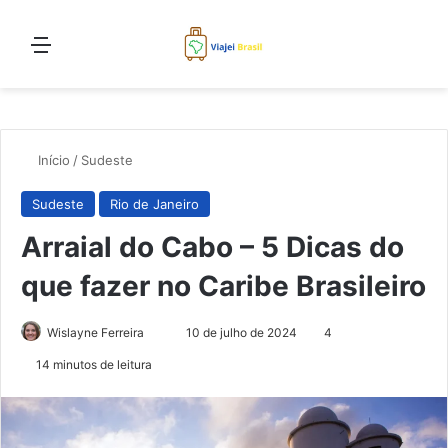
Menu
Proc
Início
/
Sudeste
Sudeste
Rio de Janeiro
Arraial do Cabo – 5 Dicas do
que fazer no Caribe Brasileiro
Mande
Wislayne Ferreira
10 de julho de 2024
4
um
14 minutos de leitura
e-
mail