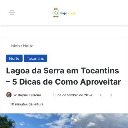
Menu
Proc
Início
/
Norte
Norte
Tocantins
Lagoa da Serra em Tocantins
– 5 Dicas de Como Aproveitar
Mande
Wislayne Ferreira
11 de dezembro de 2024
0
1
um
10 minutos de leitura
e-
mail