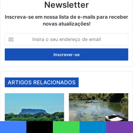
Newsletter
Inscreva-se em nossa lista de e-mails para receber
novas atualizações!
Insira
o
seu
endereço
de
email
ARTIGOS RELACIONADOS
Conheça o Complexo Canjica
Conheça a Lagoa do Japonês
Facebook
X
WhatsApp
Telegram
Viber