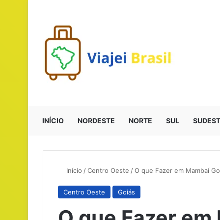
INÍCIO
NORDESTE
NORTE
SUL
SUDES
Início
/
Centro Oeste
/
O que Fazer em Mambaí Goi
Centro Oeste
Goiás
O que Fazer em