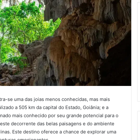
tra-se uma das joias menos conhecidas, mas mais
alizado a 505 km da capital do Estado, Goiânia; e a
tornado mais conhecido por seu grande potencial para o
 este decorrente das belas paisagens e do ambiente
linas. Este destino oferece a chance de explorar uma
venturas emocionantes.