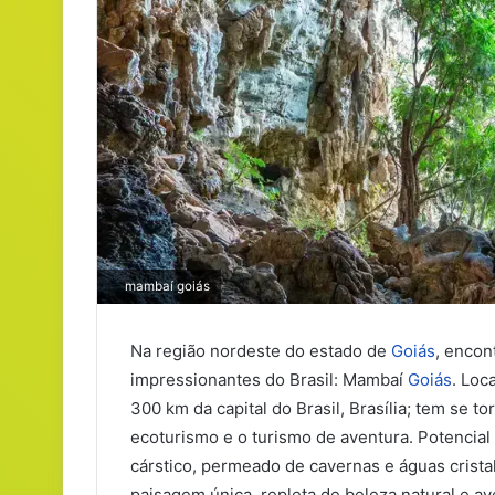
mambaí goiás
Na região nordeste do estado de
Goiás
, encon
impressionantes do Brasil: Mambaí
Goiás
. Loc
300 km da capital do Brasil, Brasília; tem se 
ecoturismo e o turismo de aventura. Potencial
cárstico, permeado de cavernas e águas crista
paisagem única, repleta de beleza natural e a