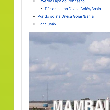
Caverna Lapa do Penhasco
Pôr do sol na Divisa Goiás/Bahia
Pôr do sol na Divisa Goiás/Bahia
Conclusão