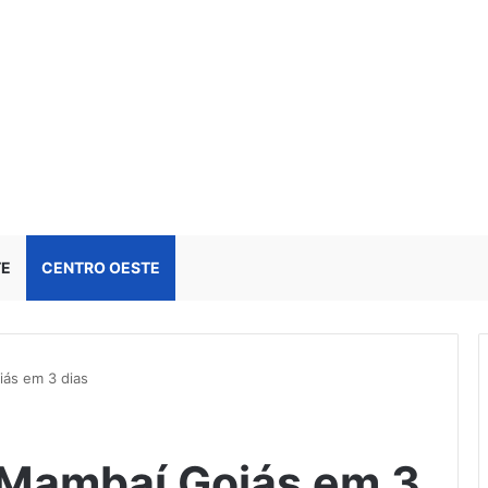
TE
CENTRO OESTE
ás em 3 dias
 Mambaí Goiás em 3