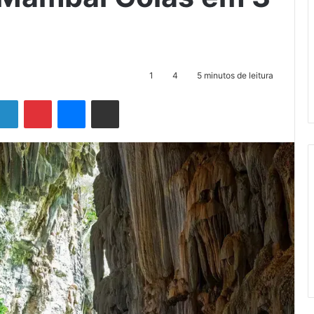
1
4
5 minutos de leitura
Linkedin
Pinterest
Messenger
Compartilhar via e-mail