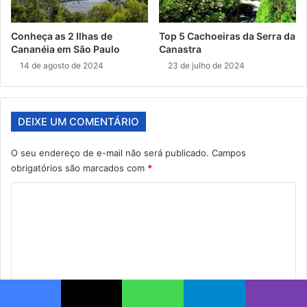
Conheça as 2 Ilhas de
Top 5 Cachoeiras da Serra da
Cananéia em São Paulo
Canastra
14 de agosto de 2024
23 de julho de 2024
DEIXE UM COMENTÁRIO
O seu endereço de e-mail não será publicado.
Campos
obrigatórios são marcados com
*
C
o
m
e
n
t
Facebook
X
WhatsApp
Telegram
Viber