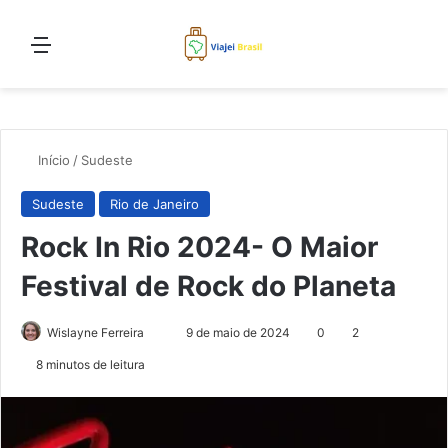
Menu
Proc
Início
/
Sudeste
Sudeste
Rio de Janeiro
Rock In Rio 2024- O Maior
Festival de Rock do Planeta
Mande
Wislayne Ferreira
9 de maio de 2024
0
2
um
8 minutos de leitura
e-
mail