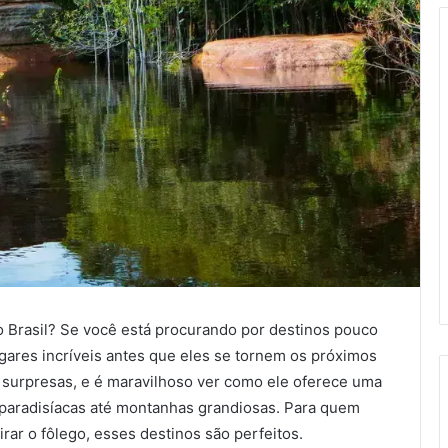
 Brasil? Se você está procurando por destinos pouco
ugares incríveis antes que eles se tornem os próximos
de surpresas, e é maravilhoso ver como ele oferece uma
 paradisíacas até montanhas grandiosas. Para quem
irar o fôlego, esses destinos são perfeitos.