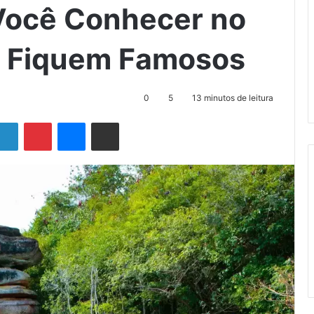
Você Conhecer no
e Fiquem Famosos
0
5
13 minutos de leitura
Linkedin
Pinterest
Messenger
Compartilhar via e-mail