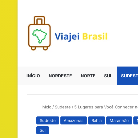
INÍCIO
NORDESTE
NORTE
SUL
SUDES
Início
/
Sudeste
/
5 Lugares para Você Conhecer n
Sudeste
Amazonas
Bahia
Maranhão
Sul