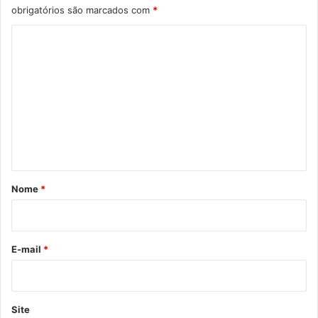
obrigatórios são marcados com
*
C
o
m
e
n
t
á
r
Nome
*
i
o
*
E-mail
*
Site