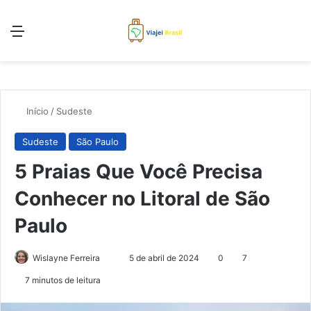
Menu
Pr
Início
/
Sudeste
Sudeste
São Paulo
5 Praias Que Você Precisa
Conhecer no Litoral de São
Paulo
Mande
Wislayne Ferreira
5 de abril de 2024
0
7
um
7 minutos de leitura
e-
mail