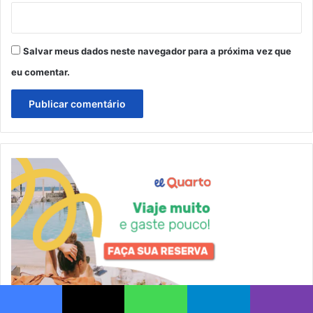
Salvar meus dados neste navegador para a próxima vez que
eu comentar.
Facebook
X
WhatsApp
Telegram
Viber