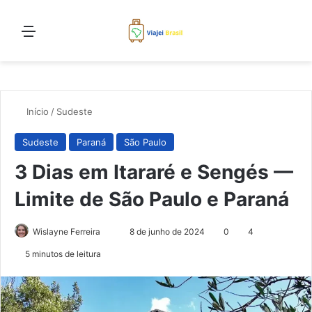
Menu
Proc
Início
/
Sudeste
Sudeste
Paraná
São Paulo
3 Dias em Itararé e Sengés —
Limite de São Paulo e Paraná
Mande
Wislayne Ferreira
8 de junho de 2024
0
4
um
5 minutos de leitura
e-
mail