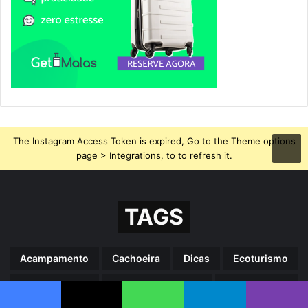
The Instagram Access Token is expired, Go to the Theme options
page > Integrations, to to refresh it.
TAGS
Acampamento
Cachoeira
Dicas
Ecoturismo
Festa Regional
Formação Rochosa
Gastronomia
Facebook
X
WhatsApp
Telegram
Viber