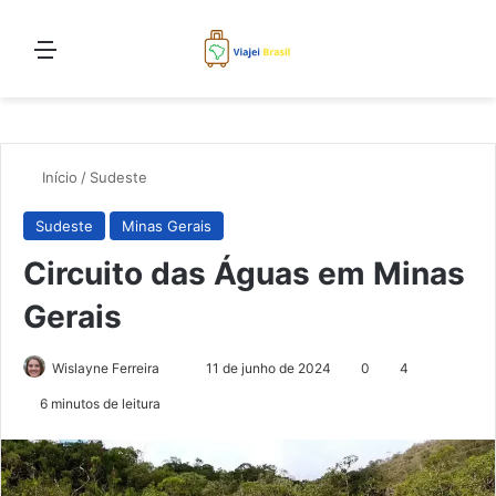
Menu
Proc
Início
/
Sudeste
Sudeste
Minas Gerais
Circuito das Águas em Minas
Gerais
Mande
Wislayne Ferreira
11 de junho de 2024
0
4
um
6 minutos de leitura
e-
mail