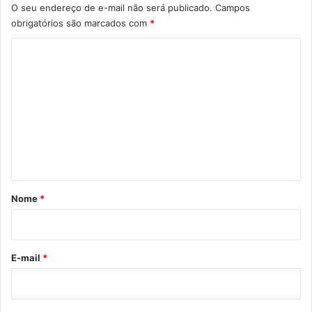
O seu endereço de e-mail não será publicado.
Campos
obrigatórios são marcados com
*
C
o
m
e
n
t
á
r
Nome
*
i
o
*
E-mail
*