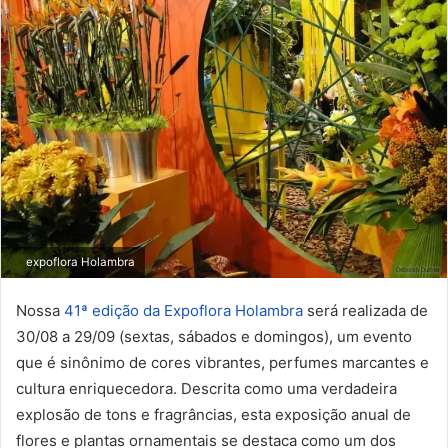
expoflora Holambra
Nossa
41ª edição da Expoflora Holambra
será realizada de
30/08 a 29/09 (sextas, sábados e domingos), um evento
que é sinônimo de cores vibrantes, perfumes marcantes e
cultura enriquecedora. Descrita como uma verdadeira
explosão de tons e fragrâncias, esta exposição anual de
flores e plantas ornamentais se destaca como um dos