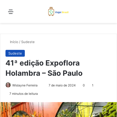
Menu
Proc
Início
/
Sudeste
Sudeste
41ª edição Expoflora
Holambra – São Paulo
Mande
Wislayne Ferreira
7 de maio de 2024
0
1
um
7 minutos de leitura
e-
mail