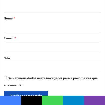
t
á
r
Nome
*
i
o
*
E-mail
*
Site
Salvar meus dados neste navegador para a próxima vez que
eu comentar.
Facebook
X
WhatsApp
Telegram
Viber