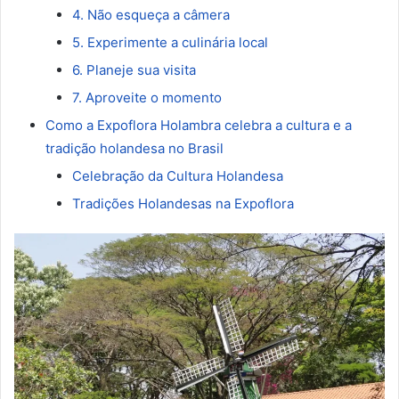
4. Não esqueça a câmera
5. Experimente a culinária local
6. Planeje sua visita
7. Aproveite o momento
Como a Expoflora Holambra celebra a cultura e a
tradição holandesa no Brasil
Celebração da Cultura Holandesa
Tradições Holandesas na Expoflora