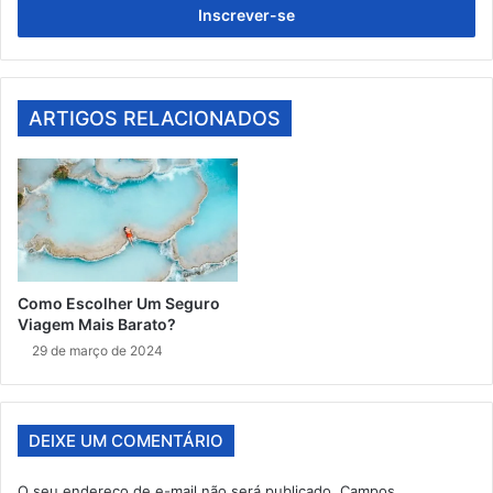
endereço
de
email
ARTIGOS RELACIONADOS
Como Escolher Um Seguro
Viagem Mais Barato?
29 de março de 2024
DEIXE UM COMENTÁRIO
O seu endereço de e-mail não será publicado.
Campos