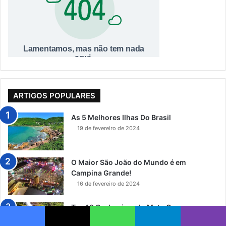
ARTIGOS POPULARES
As 5 Melhores Ilhas Do Brasil
19 de fevereiro de 2024
O Maior São João do Mundo é em
Campina Grande!
16 de fevereiro de 2024
Top 10 Cachoeiras do Mato Grosso que
Você Precisa Conhecer
Facebook
X
WhatsApp
Telegram
Viber