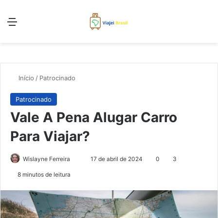
Menu
Pr
Início
/
Patrocinado
Patrocinado
Vale A Pena Alugar Carro
Para Viajar?
Mande
Wislayne Ferreira
17 de abril de 2024
0
3
um
8 minutos de leitura
e-
mail