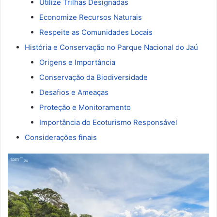
Utilize Trilhas Designadas
Economize Recursos Naturais
Respeite as Comunidades Locais
História e Conservação no Parque Nacional do Jaú
Origens e Importância
Conservação da Biodiversidade
Desafios e Ameaças
Proteção e Monitoramento
Importância do Ecoturismo Responsável
Considerações finais