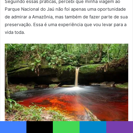
Seguindo essas práticas, percebi que minha viagem ao
Parque Nacional do Jaú não foi apenas uma oportunidade
de admirar a Amazônia, mas também de fazer parte de sua
preservação. Essa é uma experiência que vou levar para a
vida toda.
Cachoeira do Itaubal
Facebook
X
WhatsApp
Telegram
Viber