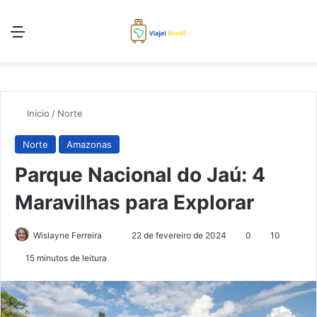
Menu
Pr
Início
/
Norte
Norte
Amazonas
Parque Nacional do Jaú: 4
Maravilhas para Explorar
Mande
Wislayne Ferreira
22 de fevereiro de 2024
0
10
um
15 minutos de leitura
e-
mail