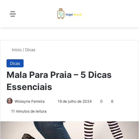
Menu
Proc
Início
/
Dicas
Dicas
Mala Para Praia – 5 Dicas
Essenciais
Mande
Wislayne Ferreira
19 de julho de 2024
0
6
um
11 minutos de leitura
e-
mail