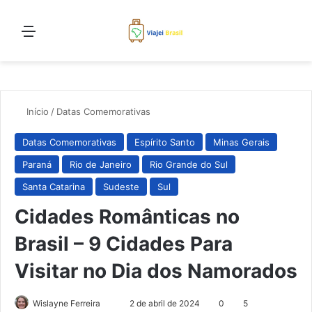
Menu
Proc
Início
/
Datas Comemorativas
Datas Comemorativas
Espírito Santo
Minas Gerais
Paraná
Rio de Janeiro
Rio Grande do Sul
Santa Catarina
Sudeste
Sul
Cidades Românticas no
Brasil – 9 Cidades Para
Visitar no Dia dos Namorados
Mande
Wislayne Ferreira
2 de abril de 2024
0
5