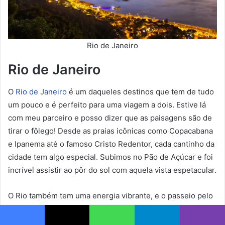
Rio de Janeiro
Rio de Janeiro
O
Rio de Janeiro
é um daqueles destinos que tem de tudo
um pouco e é perfeito para uma viagem a dois. Estive lá
com meu parceiro e posso dizer que as paisagens são de
tirar o fôlego! Desde as praias icônicas como Copacabana
e Ipanema até o famoso Cristo Redentor, cada cantinho da
cidade tem algo especial. Subimos no Pão de Açúcar e foi
incrível assistir ao pôr do sol com aquela vista espetacular.
O Rio também tem uma energia vibrante, e o passeio pelo
bairro boêmio de Santa Teresa foi uma das surpresas da
viagem — cheio de arte, história e bons restaurantes. Para
Facebook
X
WhatsApp
Telegram
Viber