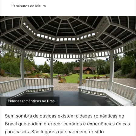
um
19 minutos de leitura
e-
mail
cidades românticas no Brasil
Sem sombra de dúvidas existem cidades românticas no
Brasil que podem oferecer cenários e experiências únicas
para casais. São lugares que parecem ter sido