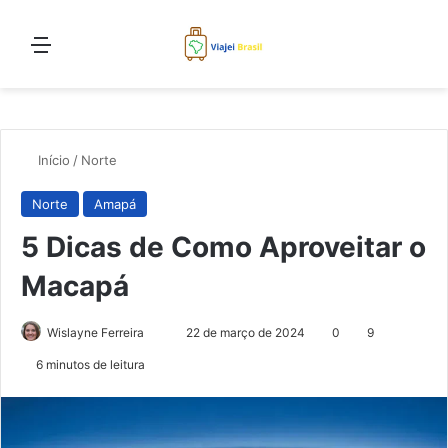
Menu
Proc
Início
/
Norte
Norte
Amapá
5 Dicas de Como Aproveitar o
Macapá
Mande
Wislayne Ferreira
22 de março de 2024
0
9
um
6 minutos de leitura
e-
mail